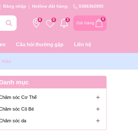
Đăng nhập
Hotline đặt hàng:
0386362955
0
8
0
3
Giỏ hàng
deo
Câu hỏi thường gặp
Liên hệ
u màu
Danh mục
Chăm sóc Cơ Thể
Chăm sóc Cô Bé
Chăm sóc da