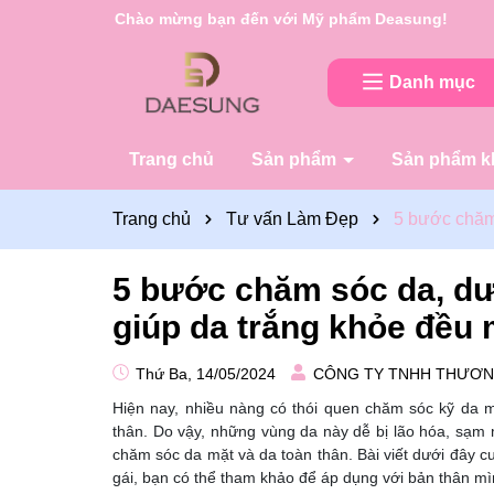
Rất nhiều ưu đãi và chương trình khuyến mãi đan
Danh mục
Trang chủ
Sản phẩm
Sản phẩm k
Trang chủ
Tư vấn Làm Đẹp
5 bước chăm
5 bước chăm sóc da, dư
giúp da trắng khỏe đều
Thứ Ba, 14/05/2024
CÔNG TY TNHH THƯƠN
Hiện nay, nhiều nàng có thói quen chăm sóc kỹ da m
thân. Do vậy, những vùng da này dễ bị lão hóa, sạm 
chăm sóc da mặt và da toàn thân. Bài viết dưới đây 
gái, bạn có thể tham khảo để áp dụng với bản thân m