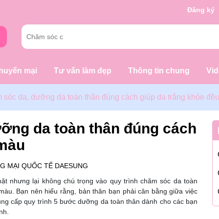
g chờ đợi bạn
Đăng ký
huyến mại
Tư vấn làm đẹp
Thông tin chung
Vi
 sóc da, dưỡng da toàn thân đúng cách giúp da trắng khỏe đề
ỡng da toàn thân đúng cách
 màu
G MẠI QUỐC TẾ DAESUNG
ặt nhưng lại không chú trọng vào quy trình chăm sóc da toàn
màu. Bạn nên hiểu rằng, bản thân bạn phải cân bằng giữa việc
cung cấp quy trình 5 bước dưỡng da toàn thân dành cho các bạn
ình.