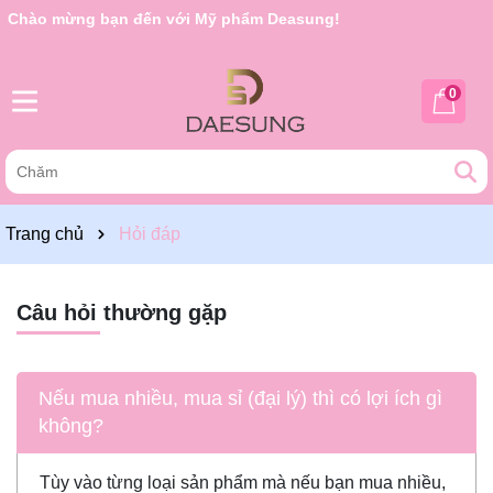
Chào mừng bạn đến với Mỹ phẩm Deasung!
0
Trang chủ
Hỏi đáp
Câu hỏi thường gặp
Nếu mua nhiều, mua sỉ (đại lý) thì có lợi ích gì
không?
Tùy vào từng loại sản phẩm mà nếu bạn mua nhiều,