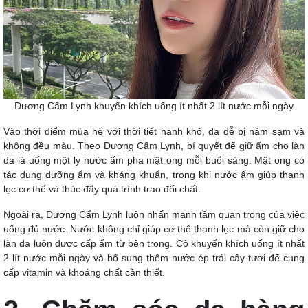
Dương Cẩm Lynh khuyến khích uống ít nhất 2 lít nước mỗi ngày
Vào thời điểm mùa hè với thời tiết hanh khô, da dễ bị nám sạm và
không đều màu. Theo Dương Cẩm Lynh, bí quyết để giữ ẩm cho làn
da là uống một ly nước ấm pha mật ong mỗi buổi sáng. Mật ong có
tác dụng dưỡng ẩm và kháng khuẩn, trong khi nước ấm giúp thanh
lọc cơ thể và thúc đẩy quá trình trao đổi chất.
Ngoài ra, Dương Cẩm Lynh luôn nhấn mạnh tầm quan trọng của việc
uống đủ nước. Nước không chỉ giúp cơ thể thanh lọc mà còn giữ cho
làn da luôn được cấp ẩm từ bên trong. Cô khuyến khích uống ít nhất
2 lít nước mỗi ngày và bổ sung thêm nước ép trái cây tươi để cung
cấp vitamin và khoáng chất cần thiết.