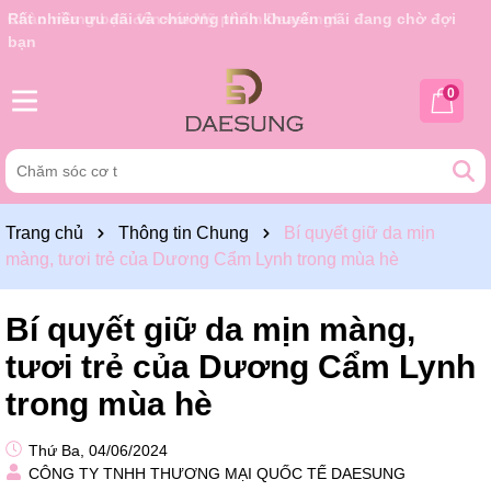
Rất nhiều ưu đãi và chương trình khuyến mãi đang chờ đợi
bạn
0
Trang chủ
Thông tin Chung
Bí quyết giữ da mịn
màng, tươi trẻ của Dương Cẩm Lynh trong mùa hè
Bí quyết giữ da mịn màng,
tươi trẻ của Dương Cẩm Lynh
trong mùa hè
Thứ Ba, 04/06/2024
CÔNG TY TNHH THƯƠNG MẠI QUỐC TẾ DAESUNG