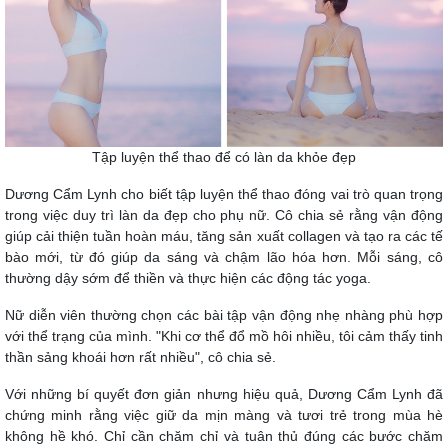
Tập luyện thể thao để có làn da khỏe đẹp
Dương Cẩm Lynh cho biết tập luyện thể thao đóng vai trò quan trọng
trong việc duy trì làn da đẹp cho phụ nữ. Cô chia sẻ rằng vận động
giúp cải thiện tuần hoàn máu, tăng sản xuất collagen và tạo ra các tế
bào mới, từ đó giúp da sáng và chậm lão hóa hơn. Mỗi sáng, cô
thường dậy sớm để thiền và thực hiện các động tác yoga.
Nữ diễn viên thường chọn các bài tập vận động nhẹ nhàng phù hợp
với thể trạng của mình. "Khi cơ thể đổ mồ hôi nhiều, tôi cảm thấy tinh
thần sảng khoái hơn rất nhiều", cô chia sẻ.
Với những bí quyết đơn giản nhưng hiệu quả, Dương Cẩm Lynh đã
chứng minh rằng việc giữ da mịn màng và tươi trẻ trong mùa hè
không hề khó. Chỉ cần chăm chỉ và tuân thủ đúng các bước chăm