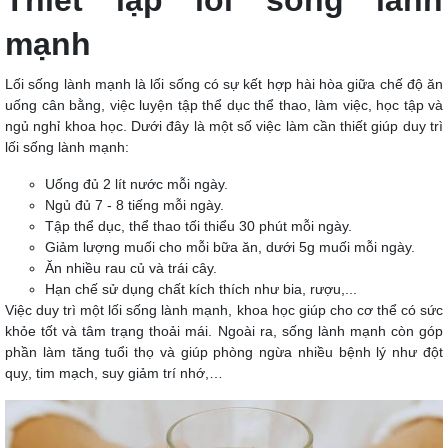
Thiết lập lối sống lành
mạnh
Lối sống lành mạnh là lối sống có sự kết hợp hài hòa giữa chế độ ăn
uống cân bằng, việc luyện tập thể dục thể thao, làm việc, học tập và
ngủ nghỉ khoa học. Dưới đây là một số việc làm cần thiết giúp duy trì
lối sống lành mạnh:
Uống đủ 2 lít nước mỗi ngày.
Ngủ đủ 7 - 8 tiếng mỗi ngày.
Tập thể dục, thể thao tối thiểu 30 phút mỗi ngày.
Giảm lượng muối cho mỗi bữa ăn, dưới 5g muối mỗi ngày.
Ăn nhiều rau củ và trái cây.
Hạn chế sử dụng chất kích thích như bia, rượu,...
Việc duy trì một lối sống lành mạnh, khoa học giúp cho cơ thể có sức
khỏe tốt và tâm trạng thoải mái. Ngoài ra, sống lành mạnh còn góp
phần làm tăng tuổi thọ và giúp phòng ngừa nhiều bệnh lý như đột
quỵ, tim mạch, suy giảm trí nhớ,…