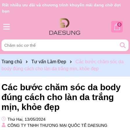
Rất nhiều ưu đãi và chương trình khuyến mãi đang chờ đợi
bạn
0
Trang chủ
Tư vấn Làm Đẹp
Các bước chăm sóc da
body đúng cách cho làn da trắng mịn, khỏe đẹp
Các bước chăm sóc da body
đúng cách cho làn da trắng
mịn, khỏe đẹp
Thứ Hai, 13/05/2024
CÔNG TY TNHH THƯƠNG MẠI QUỐC TẾ DAESUNG