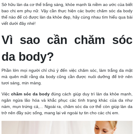
Sở hữu làn da cơ thể trắng sáng, khỏe mạnh là niềm ao ước của biết
bao chị em phụ nữ. Vậy cần thực hiện các bước chăm sóc da body
thế nào để có được làn da khỏe đẹp, hãy cùng nhau tìm hiểu qua bài
viết dưới đây nhé!
Vì sao cần chăm sóc
da body?
Phần lớn mọi người chỉ chú ý đến việc chăm sóc, làm trắng da mặt
mà quên mất rằng da body cũng cần được nuôi dưỡng để trở nên
tươi sáng, mịn màng.
Việc
chăm sóc da body
đúng cách giúp duy trì làn da khỏe mạnh,
ngăn ngừa lão hóa và khắc phục các tình trạng khác của da như
nám, mụn trứng cá,... Ngoài ra, chăm sóc da cơ thể còn giúp làn da
trở nên đầy sức sống, mang lại vẻ ngoài tự tin cho các chị em.