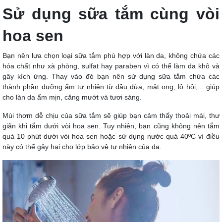
Sử dụng sữa tắm cùng vòi
hoa sen
Bạn nên lựa chọn loại sữa tắm phù hợp với làn da, không chứa các
hóa chất như xà phòng, sulfat hay paraben vì có thể làm da khô và
gây kích ứng. Thay vào đó bạn nên sử dụng sữa tắm chứa các
thành phần dưỡng ẩm tự nhiên từ dầu dừa, mật ong, lô hội,... giúp
cho làn da ẩm mịn, căng mướt và tươi sáng.
Mùi thơm dễ chịu của sữa tắm sẽ giúp bạn cảm thấy thoải mái, thư
giãn khi tắm dưới vòi hoa sen. Tuy nhiên, bạn cũng không nên tắm
quá 10 phút dưới vòi hoa sen hoặc sử dụng nước quá 40ºC vì điều
này có thể gây hại cho lớp bảo vệ tự nhiên của da.