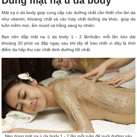
Dùng mặt nạ ủ da body
Mặt nạ ủ da body giúp cung cấp các dưỡng chất cần thiết cho làn da
như vitamin, khoáng chất và các hợp chất dưỡng da khác, giúp da
luồn mềm mịn, ẩm mượt và trắng sáng tự nhiên.
Bạn nên đắp mặt nạ ủ da body 1 - 2 lần/tuần, mỗi lần kéo dài
khoảng 20 phút và đắp ngay sau khi tẩy tế bào chết vì đây là thời
điểm da hấp thu các chất dinh dưỡng tốt nhất.
Nên dùng mặt nạ ủ da body 1 - 2 lần mỗi tuần để nuôi dưỡng sâu