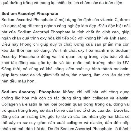
quả dưỡng trắng và mang lại nhiều lợi ích chăm sóc da toàn diện.
Sodium Ascorbyl Phosphate
Sodium Ascorbyl Phosphate là một dạng ổn định của vitamin C, được
sử dụng rộng rãi trong ngành công nghiệp làm đẹp. Điều đặc biệt nổi
bật của Sodium Ascorbyl Phosphate là tính chất ổn định cao, giúp
ngăn chặn quá trình oxy hóa khi tiếp xúc với không khí và ánh sáng.
Điều này không chỉ giúp duy trì chất lượng của sản phẩm mà còn
kéo dài thời hạn sử dụng. Với tính chất oxy hóa mạnh mẽ, Sodium
Ascorbyl Phosphate đóng vai trò quan trọng trong việc bảo vệ da
khỏi tác động của gốc tự do và tác nhân môi trường như tia UV.
Đồng thời, nó cũng có khả năng kiểm soát sự hình thành melanin,
giúp làm sáng da và giảm vết nám, tàn nhang, làm cho làn da trở
nên đều màu hơn.
Sodium Ascorbyl Phosphate
không chỉ nổi bật với công dụng
chống lão hóa mà còn có tác dụng tăng sinh collagen và elastin.
Collagen và elastin là hai loại protein quan trọng trong da, đóng vai
trò quan trọng trong sự đàn hồi và cấu trúc tổ chức của da. Dưới tác
động của ánh sáng UV, gốc tự do và các tác nhân gây hại khác có
thể xảy ra sự suy giảm sản xuất collagen và elastin, dẫn đến nếp
nhăn và mất đàn hồi da. Do đó Sodium Ascorbyl Phosphate là thành