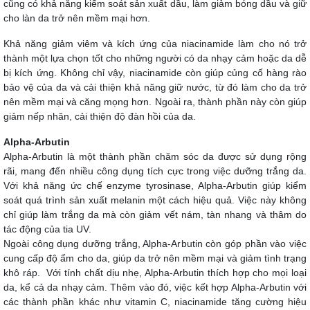
cũng có khả năng kiểm soát sản xuất dầu, làm giảm bóng dầu và giữ
cho làn da trở nên mềm mại hơn.
Khả năng giảm viêm và kích ứng của niacinamide làm cho nó trở
thành một lựa chọn tốt cho những người có da nhạy cảm hoặc da dễ
bị kích ứng. Không chỉ vậy, niacinamide còn giúp củng cố hàng rào
bảo vệ của da và cải thiện khả năng giữ nước, từ đó làm cho da trở
nên mềm mại và căng mọng hơn. Ngoài ra, thành phần này còn giúp
giảm nếp nhăn, cải thiện độ đàn hồi của da.
Alpha-Arbutin
Alpha-Arbutin là một thành phần chăm sóc da được sử dụng rộng
rãi, mang đến nhiều công dụng tích cực trong việc dưỡng trắng da.
Với khả năng ức chế enzyme tyrosinase, Alpha-Arbutin giúp kiểm
soát quá trình sản xuất melanin một cách hiệu quả. Việc này không
chỉ giúp làm trắng da mà còn giảm vết nám, tàn nhang và thâm do
tác động của tia UV.
Ngoài công dụng dưỡng trắng, Alpha-Arbutin còn góp phần vào việc
cung cấp độ ẩm cho da, giúp da trở nên mềm mại và giảm tình trạng
khô ráp. Với tính chất dịu nhẹ, Alpha-Arbutin thích hợp cho mọi loại
da, kể cả da nhạy cảm. Thêm vào đó, việc kết hợp Alpha-Arbutin với
các thành phần khác như vitamin C, niacinamide tăng cường hiệu