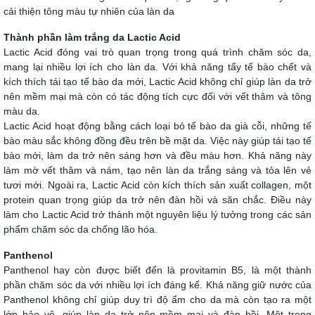
cải thiện tông màu tự nhiên của làn da
Thành phần làm trắng da Lactic Acid
Lactic Acid đóng vai trò quan trọng trong quá trình chăm sóc da,
mang lại nhiều lợi ích cho làn da. Với khả năng tẩy tế bào chết và
kích thích tái tạo tế bào da mới, Lactic Acid không chỉ giúp làn da trở
nên mềm mại mà còn có tác động tích cực đối với vết thâm và tông
màu da.
Lactic Acid hoạt động bằng cách loại bỏ tế bào da già cỗi, những tế
bào màu sắc không đồng đều trên bề mặt da. Việc này giúp tái tạo tế
bào mới, làm da trở nên sáng hơn và đều màu hơn. Khả năng này
làm mờ vết thâm và nám, tạo nên làn da trắng sáng và tỏa lên vẻ
tươi mới. Ngoài ra, Lactic Acid còn kích thích sản xuất collagen, một
protein quan trọng giúp da trở nên đàn hồi và săn chắc. Điều này
làm cho Lactic Acid trở thành một nguyên liệu lý tưởng trong các sản
phẩm chăm sóc da chống lão hóa.
Panthenol
Panthenol hay còn được biết đến là provitamin B5, là một thành
phần chăm sóc da với nhiều lợi ích đáng kể. Khả năng giữ nước của
Panthenol không chỉ giúp duy trì độ ẩm cho da mà còn tạo ra một
lớp bảo vệ, giúp làn da trở nên mềm mại và đàn hồi. Một trong