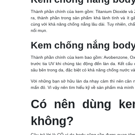
Thành phần chính của kem gồm: Titanium Dioxide và Z
ra, thành phần trong sản phẩm khá lành tính và ít g
cùng với khả năng chống nắng lâu dài. Tuy nhiên, chất
nổi mụn.
Kem chống nắng body
Thành phần chính của kem bao gồm: Avobenzone, Ox
trước tia UV khi chúng tác động đến làn da. Kết cấ
sâu bên trong da, đặc biệt có khả năng chống nước v
Với những bạn sở hữu làn da nhạy cảm thì nên cân n
mẩn đỏ. Vì vậy nên tìm hiểu kỹ về sản phẩm mà mình 
Có nên dùng ke
không?
Câu trả lời là CÓ vì da body cũng cần được quan t