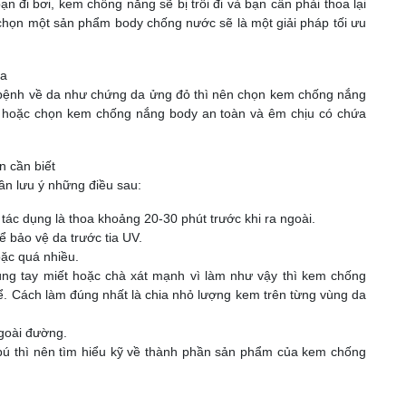
ạn đi bơi, kem chống nắng sẽ bị trôi đi và bạn cần phải thoa lại
 chọn một sản phẩm body chống nước sẽ là một giải pháp tối ưu
da
bệnh về da như chứng da ửng đỏ thì nên chọn kem chống nắng
.. hoặc chọn kem chống nắng body an toàn và êm chịu có chứa
 cần biết
ần lưu ý những điều sau:
tác dụng là thoa khoảng 20-30 phút trước khi ra ngoài.
ể bảo vệ da trước tia UV.
ặc quá nhiều.
ng tay miết hoặc chà xát mạnh vì làm như vậy thì kem chống
ể. Cách làm đúng nhất là chia nhỏ lượng kem trên từng vùng da
goài đường.
bú thì nên tìm hiểu kỹ về thành phần sản phẩm của kem chống