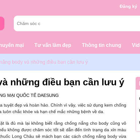
g chờ đợi bạn
Đăng ký
huyến mại
Tư vấn làm đẹp
Thông tin chung
Vi
nắng body và những điều bạn cần lưu ý
à những điều bạn cần lưu ý
NG MẠI QUỐC TẾ DAESUNG
a tuyệt đẹp và hoàn hảo. Chính vì vậy, việc sử dụng kem chống
da luôn chắc khỏe và hạn chế mắc những bệnh về da.
ặt là đủ mà lại không biết rằng chống nắng cho body cũng vô
nếu không được chăm sóc tốt sẽ dẫn đến tình trạng da xỉn màu
hà thuốc Long Châu sẽ mách bạn các cách chống nắng body vừa