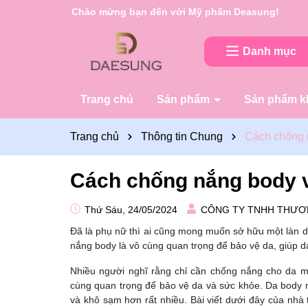
Rất nhiều ưu đãi và chương trình khuyến mãi đan
Danh mục
Trang chủ
Sản phẩm
Sản phẩm k
Trang chủ
Thông tin Chung
Cách chống 
Cách chống nắng body v
Thứ Sáu, 24/05/2024
CÔNG TY TNHH THƯƠ
Đã là phụ nữ thì ai cũng mong muốn sở hữu một làn d
nắng body là vô cùng quan trọng để bảo vệ da, giúp 
Nhiều người nghĩ rằng chỉ cần chống nắng cho da m
cùng quan trọng để bảo vệ da và sức khỏe. Da body 
và khô sạm hơn rất nhiều. Bài viết dưới đây của n