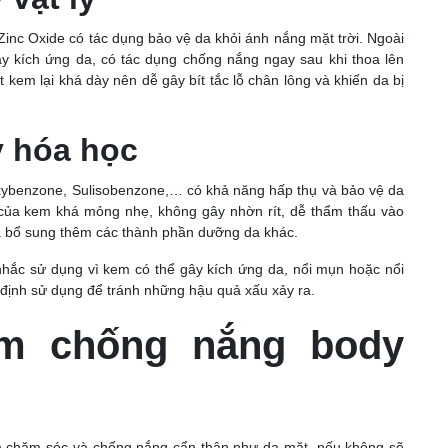
inc Oxide có tác dụng bảo vệ da khỏi ánh nắng mặt trời. Ngoài
ây kích ứng da, có tác dụng chống nắng ngay sau khi thoa lên
 kem lại khá dày nên dễ gây bít tắc lỗ chân lông và khiến da bị
 hóa học
ybenzone, Sulisobenzone,… có khả năng hấp thụ và bảo vệ da
u của kem khá mỏng nhẹ, không gây nhờn rít, dễ thẩm thấu vào
à bổ sung thêm các thành phần dưỡng da khác.
hắc sử dụng vì kem có thể gây kích ứng da, nổi mụn hoặc nổi
định sử dụng để tránh những hậu quả xấu xảy ra.
m chống nắng body
âm chăm sóc và chống nắng cẩn thận như da mặt, nếu không sẽ