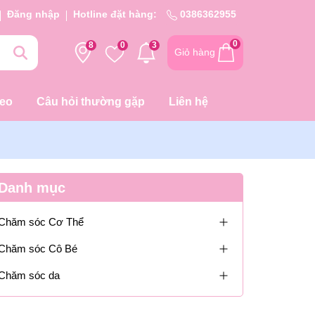
Đăng nhập
Hotline đặt hàng:
0386362955
0
8
0
3
Giỏ hàng
deo
Câu hỏi thường gặp
Liên hệ
Danh mục
Chăm sóc Cơ Thể
Chăm sóc Cô Bé
Chăm sóc da