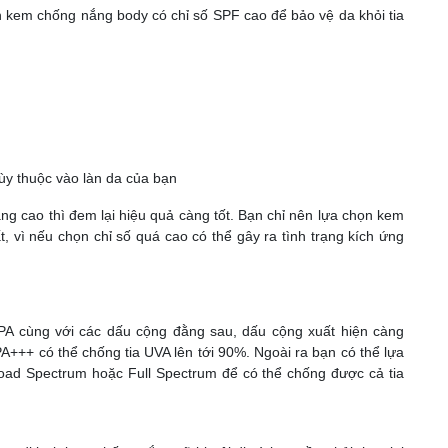
 kem chống nắng body có chỉ số SPF cao để bảo vệ da khỏi tia
y thuộc vào làn da của bạn
g cao thì đem lại hiệu quả càng tốt. Bạn chỉ nên lựa chọn kem
 vì nếu chọn chỉ số quá cao có thể gây ra tình trạng kích ứng
 PA cùng với các dấu cộng đằng sau, dấu cộng xuất hiện càng
PA+++ có thể chống tia UVA lên tới 90%. Ngoài ra bạn có thể lựa
oad Spectrum hoặc Full Spectrum để có thể chống được cả tia