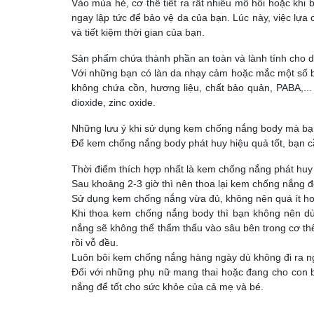
Vào mùa hè, cơ thể tiết ra rất nhiều mồ hôi hoặc khi b
ngay lập tức để bảo vệ da của bạn. Lúc này, việc lựa
và tiết kiệm thời gian của bạn.
Sản phẩm chứa thành phần an toàn và lành tính cho 
Với những bạn có làn da nhạy cảm hoặc mắc một số 
không chứa cồn, hương liệu, chất bảo quản, PABA,.
dioxide, zinc oxide.
Những lưu ý khi sử dụng kem chống nắng body mà bạn
Để kem chống nắng body phát huy hiệu quả tốt, bạn c
Thời điểm thích hợp nhất là kem chống nắng phát huy 
Sau khoảng 2-3 giờ thì nên thoa lại kem chống nắng đ
Sử dụng kem chống nắng vừa đủ, không nên quá ít ho
Khi thoa kem chống nắng body thì bạn không nên dù
nắng sẽ không thể thẩm thấu vào sâu bên trong cơ th
rồi vỗ đều.
Luôn bôi kem chống nắng hàng ngày dù không đi ra n
Đối với những phụ nữ mang thai hoặc đang cho con 
nắng để tốt cho sức khỏe của cả mẹ và bé.