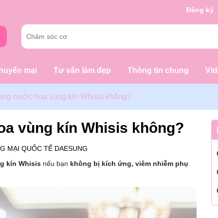
g chờ đợi bạn
Đăng ký
huyến mại
Tư vấn làm đẹp
Thông tin chung
Vi
ụng nước hoa vùng kín Whisis không?
oa vùng kín Whisis không?
G MẠI QUỐC TẾ DAESUNG
g kín Whisis
nếu bạn
không bị kích ứng, viêm nhiễm phụ