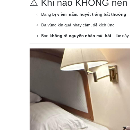
⚠️ Khi nào KHÔNG nên
Đang
bị viêm, nấm, huyết trắng bất thường
Da vùng kín quá nhạy cảm, dễ kích ứng
Bạn
không rõ nguyên nhân mùi hôi
– lúc này