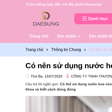
Rất nhiều ưu đãi và chương trình khuyến mãi đan
Danh mục
Trang chủ
Sản phẩm
Sản phẩm k
Trang chủ
Thông tin Chung
Có nên sử d
Có nên sử dụng nước h
Thứ Ba, 15/07/2025
CÔNG TY TNHH THƯƠN
Câu trả lời ngắn gọn:
Có thể sử dụng nước hoa vùn
khoa và biết cách dùng đúng
.