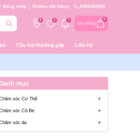
Đăng nhập
Hotline đặt hàng:
0386362955
0
8
0
3
Giỏ hàng
deo
Câu hỏi thường gặp
Liên hệ
Danh mục
Chăm sóc Cơ Thể
Chăm sóc Cô Bé
Chăm sóc da