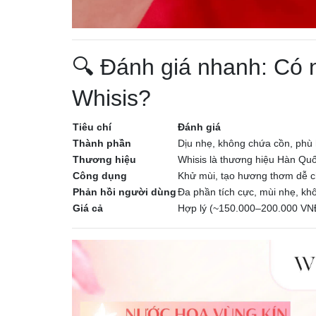
🔍 Đánh giá nhanh: Có 
Whisis?
Tiêu chí
Đánh giá
Thành phần
Dịu nhẹ, không chứa cồn, phù
Thương hiệu
Whisis là thương hiệu Hàn Quố
Công dụng
Khử mùi, tạo hương thơm dễ chị
Phản hồi người dùng
Đa phần tích cực, mùi nhẹ, kh
Giá cả
Hợp lý (~150.000–200.000 VNĐ/