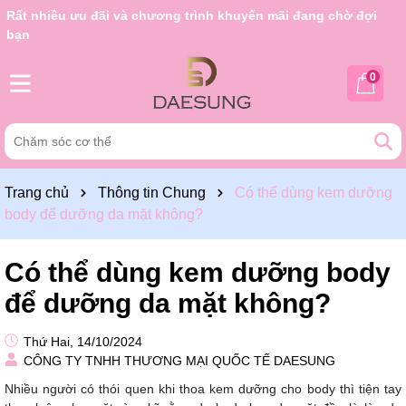
Rất nhiều ưu đãi và chương trình khuyến mãi đang chờ đợi
bạn
0
Trang chủ
Thông tin Chung
Có thể dùng kem dưỡng
body để dưỡng da mặt không?
Có thể dùng kem dưỡng body
để dưỡng da mặt không?
Thứ Hai, 14/10/2024
CÔNG TY TNHH THƯƠNG MẠI QUỐC TẾ DAESUNG
Nhiều người có thói quen khi thoa kem dưỡng cho body thì tiện tay