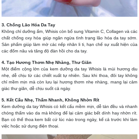
3. Chống Lão Hóa Da Tay
Không chỉ dưỡng ẩm, Whisis còn bổ sung Vitamin C, Collagen và các
chất chống oxy hóa giúp ngăn ngừa tình trạng lão hóa da tay sớm.
Sản phẩm giúp làm mờ các nếp nhăn li ti, hạn chế sự xuất hiện của
các đốm nâu và tăng độ đàn hồi cho da tay.
4. Tạo Hương Thơm Nhẹ Nhàng, Thư Giãn
Một điểm cộng lớn của kem dưỡng da tay Whisis là mùi hương dịu
nhẹ, dễ chịu từ các chiết xuất tự nhiên. Sau khi thoa, đôi tay không
chỉ mềm mịn mà còn lưu lại hương thơm nhẹ nhàng, mang lại cảm
giác thư giãn, dễ chịu suốt cả ngày.
5. Kết Cấu Nhẹ, Thấm Nhanh, Không Nhờn Rít
Kem dưỡng da tay Whisis có kết cấu mềm mịn, dễ tán đều và nhanh
chóng thấm vào da mà không để lại cảm giác bết dính hay nhờn rít.
Bạn có thể thoa kem bất cứ lúc nào trong ngày, kể cả trước khi làm
việc hoặc sử dụng điện thoại.