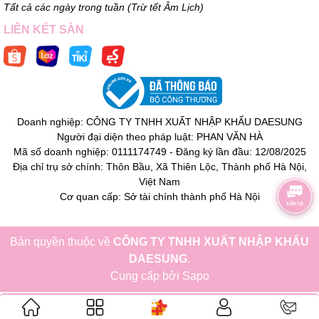
Tất cả các ngày trong tuần (Trừ tết Âm Lịch)
LIÊN KẾT SÀN
Doanh nghiệp: CÔNG TY TNHH XUẤT NHẬP KHẨU DAESUNG
Người đại diện theo pháp luật: PHAN VĂN HÀ
Mã số doanh nghiệp: 0111174749 - Đăng ký lần đầu: 12/08/2025
Địa chỉ trụ sở chính: Thôn Bầu, Xã Thiên Lộc, Thành phố Hà Nội,
Việt Nam
Cơ quan cấp: Sở tài chính thành phố Hà Nội
Bản quyền thuộc về
CÔNG TY TNHH XUẤT NHẬP KHẨU
DAESUNG
.
Cung cấp bởi
Sapo