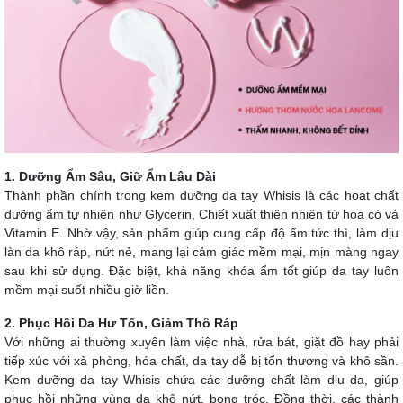
1. Dưỡng Ẩm Sâu, Giữ Ẩm Lâu Dài
Thành phần chính trong kem dưỡng da tay Whisis là các hoạt chất
dưỡng ẩm tự nhiên như Glycerin, Chiết xuất thiên nhiên từ hoa cỏ và
Vitamin E. Nhờ vậy, sản phẩm giúp cung cấp độ ẩm tức thì, làm dịu
làn da khô ráp, nứt nẻ, mang lại cảm giác mềm mại, mịn màng ngay
sau khi sử dụng. Đặc biệt, khả năng khóa ẩm tốt giúp da tay luôn
mềm mại suốt nhiều giờ liền.
2. Phục Hồi Da Hư Tổn, Giảm Thô Ráp
Với những ai thường xuyên làm việc nhà, rửa bát, giặt đồ hay phải
tiếp xúc với xà phòng, hóa chất, da tay dễ bị tổn thương và khô sần.
Kem dưỡng da tay Whisis chứa các dưỡng chất làm dịu da, giúp
phục hồi những vùng da khô nứt, bong tróc. Đồng thời, các thành