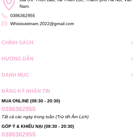
Nam.
0386362955
Whisisvietnam.2022@gmail.com
CHÍNH SÁCH
HƯỚNG DẪN
DANH MỤC
ĐĂNG KÝ NHẬN TIN
MUA ONLINE (08:30 - 20:30)
0386362955
Tất cả các ngày trong tuần (Trừ tết Âm Lịch)
GÓP Ý & KHIẾU NẠI (08:30 - 20:30)
0386362955