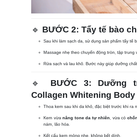
🔹
BƯỚC 2: Tẩy tế bào chế
Sau khi làm sạch da, sử dụng sản phẩm tẩy tế b
Massage nhẹ theo chuyển động tròn, tập trung v
Rửa sạch và lau khô. Bước này giúp dưỡng chất
🔹
BƯỚC 3: Dưỡng tr
Collagen Whitening Body
Thoa kem sau khi da khô, đặc biệt trước khi ra 
Kem vừa
nâng tone da tự nhiên
, vừa có
chố
nám, lão hóa.
Kết cấu kem mỏng nhẹ, không bết dính.