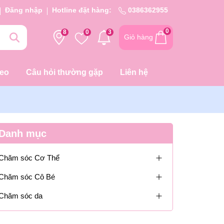
Đăng nhập
Hotline đặt hàng:
0386362955
0
8
0
3
Giỏ hàng
deo
Câu hỏi thường gặp
Liên hệ
Danh mục
Chăm sóc Cơ Thể
Chăm sóc Cô Bé
Chăm sóc da