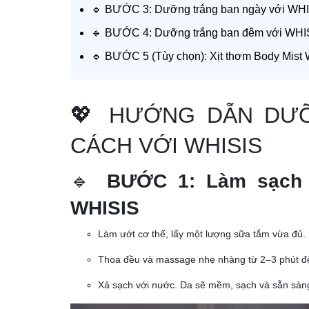
🔹 BƯỚC 3: Dưỡng trắng ban ngày với WHI
🔹 BƯỚC 4: Dưỡng trắng ban đêm với WHIS
🔹 BƯỚC 5 (Tùy chọn): Xịt thơm Body Mist
💖 HƯỚNG DẪN DƯ
CÁCH VỚI WHISIS
🔹
BƯỚC 1: Làm sạch
WHISIS
Làm ướt cơ thể, lấy một lượng sữa tắm vừa đủ.
Thoa đều và massage nhẹ nhàng từ 2–3 phút để 
Xả sạch với nước. Da sẽ mềm, sạch và sẵn sàn