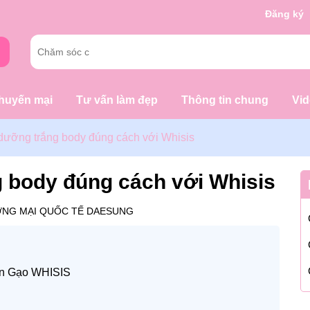
g chờ đợi bạn
Đăng ký
huyến mại
Tư vấn làm đẹp
Thông tin chung
Vi
ưỡng trắng body đúng cách với Whisis
 body đúng cách với Whisis
NG MẠI QUỐC TẾ DAESUNG
en Gạo WHISIS