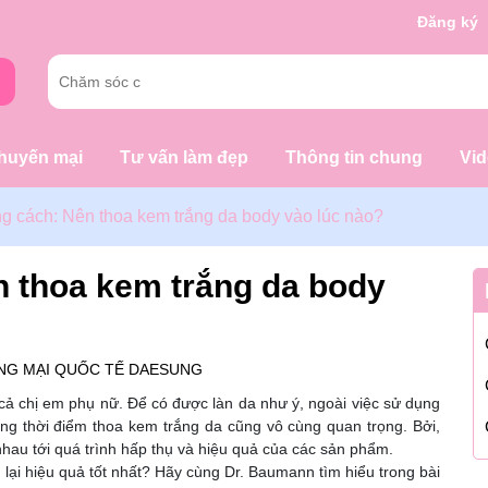
g chờ đợi bạn
Đăng ký
huyến mại
Tư vấn làm đẹp
Thông tin chung
Vi
g cách: Nên thoa kem trắng da body vào lúc nào?
 thoa kem trắng da body
NG MẠI QUỐC TẾ DAESUNG
cả chị em phụ nữ. Để có được làn da như ý, ngoài việc sử dụng
g thời điểm thoa kem trắng da cũng vô cùng quan trọng. Bởi,
nhau tới quá trình hấp thụ và hiệu quả của các sản phẩm.
lại hiệu quả tốt nhất? Hãy cùng Dr. Baumann tìm hiểu trong bài