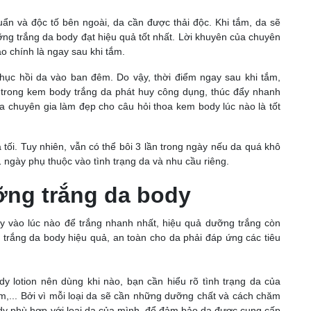
uẩn và độc tố bên ngoài, da cần được thải độc. Khi tắm, da sẽ
ỡng trắng da body đạt hiệu quả tốt nhất. Lời khuyên của chuyên
ào chính là ngay sau khi tắm.
 phục hồi da vào ban đêm. Do vậy, thời điểm ngay sau khi tắm,
ất trong kem body trắng da phát huy công dụng, thúc đẩy nhanh
ủa chuyên gia làm đẹp cho câu hỏi thoa kem body lúc nào là tốt
tối. Tuy nhiên, vẫn có thể bôi 3 lần trong ngày nếu da quá khô
 ngày phụ thuộc vào tình trạng da và nhu cầu riêng.
ỡng trắng da body
y vào lúc nào để trắng nhanh nhất, hiệu quả dưỡng trắng còn
rắng da body hiệu quả, an toàn cho da phải đáp ứng các tiêu
y lotion nên dùng khi nào, bạn cần hiểu rõ tình trạng da của
m,... Bởi vì mỗi loại da sẽ cần những dưỡng chất và cách chăm
y phù hợp với loại da của mình, để đảm bảo da được cung cấp