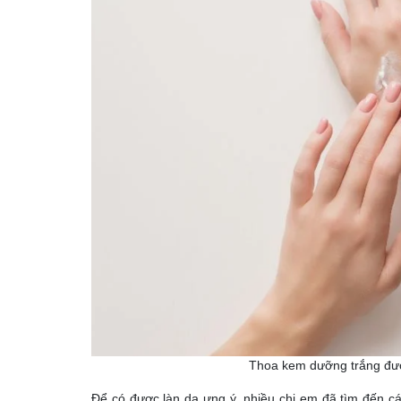
Thoa kem dưỡng trắng đượ
Để có được làn da ưng ý, nhiều chị em đã tìm đến 