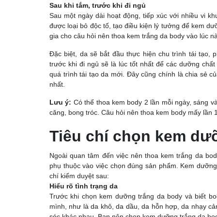
Sau khi tắm, trước khi đi ngủ
Sau một ngày dài hoạt động, tiếp xúc với nhiều vi kh
được loại bỏ độc tố, tạo điều kiện lý tưởng để kem dư
gia cho câu hỏi nên thoa kem trắng da body vào lúc n
Đặc biệt, da sẽ bắt đầu thực hiện chu trình tái tạo,
trước khi đi ngủ sẽ là lúc tốt nhất để các dưỡng ch
quá trình tái tạo da mới. Đây cũng chính là chia sẻ c
nhất.
Lưu ý:
Có thể thoa kem body 2 lần mỗi ngày, sáng và 
căng, bong tróc. Câu hỏi nên thoa kem body mấy lần 1
Tiêu chí chọn kem dư
Ngoài quan tâm đến việc nên thoa kem trắng da bod
phụ thuộc vào việc chọn đúng sản phẩm. Kem dưỡng t
chí kiểm duyệt sau:
Hiểu rõ tình trạng da
Trước khi chọn kem dưỡng trắng da body và biết bod
mình, như là da khô, da dầu, da hỗn hợp, da nhạy cả
sóc khác nhau. Bạn nên chọn kem dưỡng trắng da bod