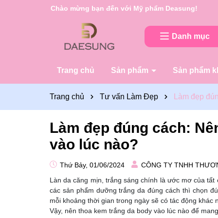
Rất nhiều ưu đãi và chương trình khuyến mãi đan
Danh mục
Trang chủ
Sản phẩm
Sản phẩm k
Trang chủ
Tư vấn Làm Đẹp
Làm đẹp đún
Làm đẹp đúng cách: Nên
vào lúc nào?
Thứ Bảy, 01/06/2024
CÔNG TY TNHH THƯƠ
Làn da căng mịn, trắng sáng chính là ước mơ của tất 
các sản phẩm dưỡng trắng da đúng cách thì chọn đún
mỗi khoảng thời gian trong ngày sẽ có tác động khác 
Vậy, nên thoa kem trắng da body vào lúc nào để mang 