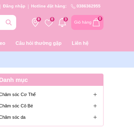
Đăng nhập
Hotline đặt hàng:
0386362955
0
8
0
3
Giỏ hàng
deo
Câu hỏi thường gặp
Liên hệ
Danh mục
Chăm sóc Cơ Thể
Chăm sóc Cô Bé
Chăm sóc da