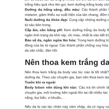
trắng hiệu quả như tên gọi, kem dưỡng trắng body còn
Dưỡng da trắng sáng, đều màu:
Các thành phần l
melanin, giảm thiểu sự xuất hiện của tàn nhang, đốm nâ
Nuôi dưỡng da khỏe đẹp:
Cung cấp những dưỡng chấ
từ sâu bên trong.
Cấp ẩm, cân bằng pH:
Kem dưỡng trắng da body t
ngăn tình trạng da khô ráp, xỉn màu, nhất là vào tiết 
Bảo vệ da, ngăn ngừa lão hóa:
Trong kem dưỡng trắ
động của tia tử ngoại. Các thành phần chống oxy hóa
da săn chắc, đàn hồi.
Nên thoa kem trắng d
Nên thoa kem trắng da body vào lúc nào là tốt nhất
dưỡng da. Theo các chuyên gia, bạn nên thoa kem dư
Trước khi ra ngoài
Body lotion nên dùng khi nào:
Câu trả lời chính l
chuyên gia, môi trường bên ngoài tồn tại rất nhiều tá
nắng, bụi bẩn, vi khuẩn,...
Nếu da bị các tác nhân này xâm nhập, da có nguy cơ 