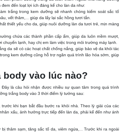
 đem đến loạt lợi ích đáng kể cho làn da như:
àm trắng trong kem dưỡng sẽ nhanh chóng kiểm soát sắc tố
u, vết thâm,... giúp da lấy lại sắc hồng tươi tắn.
t thiết yếu cho da, giúp nuôi dưỡng làn da tươi trẻ, mịn màng
hường chứa các thành phần cấp ẩm, giúp da luôn mềm mượt,
trời chuyển lạnh, hay chị em làm việc trong môi trường máy lạnh.
ng da sẽ có các hoạt chất chống nắng, giúp bảo vệ da khỏi tác
 trong kem dưỡng cũng hỗ trợ ngăn quá trình lão hóa sớm, giúp
a body vào lúc nào?
? Đây là câu hỏi nhận được nhiều sự quan tâm trong quá trình
ỡng trắng body vào 3 thời điểm lý tưởng sau:
à trước khi bạn bắt đầu bước ra khỏi nhà. Theo lý giải của các
c nhân xấu, ảnh hưởng trực tiếp đến làn da, phải kể đến như ánh
bị thâm sạm, tăng sắc tố da, viêm ngứa,... Trước khi ra ngoài