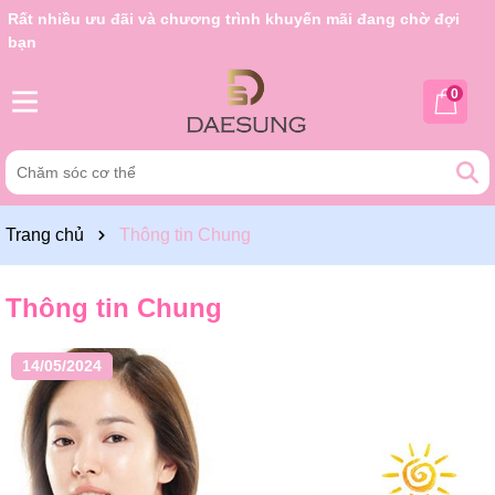
Rất nhiều ưu đãi và chương trình khuyến mãi đang chờ đợi
bạn
0
Trang chủ
Thông tin Chung
Thông tin Chung
14/05/2024