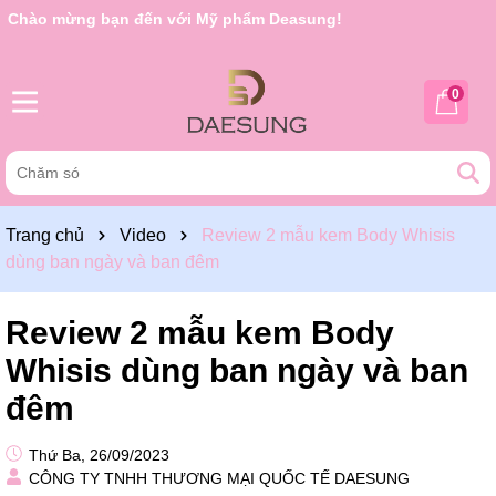
Chào mừng bạn đến với Mỹ phẩm Deasung!
Rất nhiều ưu đãi và chương trình khuyến mãi đang chờ đợi
bạn
0
Trang chủ
Video
Review 2 mẫu kem Body Whisis
dùng ban ngày và ban đêm
Review 2 mẫu kem Body
Whisis dùng ban ngày và ban
đêm
Thứ Ba, 26/09/2023
CÔNG TY TNHH THƯƠNG MẠI QUỐC TẾ DAESUNG